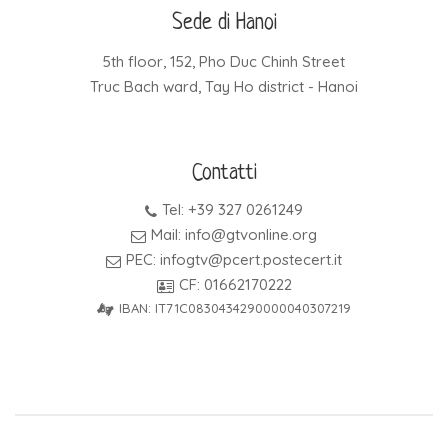
Sede di Hanoi
5th floor, 152, Pho Duc Chinh Street
Truc Bach ward, Tay Ho district - Hanoi
Contatti
Tel: +39 327 0261249
Mail: info@gtvonline.org
PEC: infogtv@pcert.postecert.it
CF: 01662170222
IBAN: IT71C0830434290000040307219