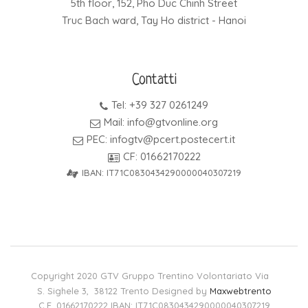
5th floor, 152, Pho Duc Chinh Street
Truc Bach ward, Tay Ho district - Hanoi
Contatti
Tel: +39 327 0261249
Mail: info@gtvonline.org
PEC: infogtv@pcert.postecert.it
CF: 01662170222
IBAN: IT71C0830434290000040307219
Copyright 2020 GTV Gruppo Trentino Volontariato Via
S. Sighele 3, 38122 Trento Designed by
Maxwebtrento
C.F. 01662170222 IBAN: IT71C0830434290000040307219