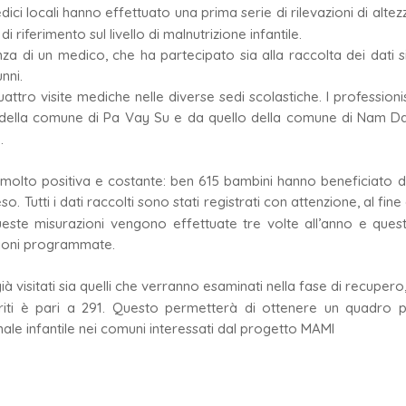
ici locali hanno effettuato una prima serie di rilevazioni di altez
i riferimento sul livello di malnutrizione infantile.
a di un medico, che ha partecipato sia alla raccolta dei dati s
nni.
tro visite mediche nelle diverse sedi scolastiche. I professionis
o della comune di Pa Vay Su e da quello della comune di Nam D
.
molto positiva e costante: ben 615 bambini hanno beneficiato d
eso. Tutti i dati raccolti sono stati registrati con attenzione, al fine 
ste misurazioni vengono effettuate tre volte all’anno e ques
azioni programmate.
 visitati sia quelli che verranno esaminati nella fase di recupero, 
triti è pari a 291. Questo permetterà di ottenere un quadro p
nale infantile nei comuni interessati dal progetto MAMI