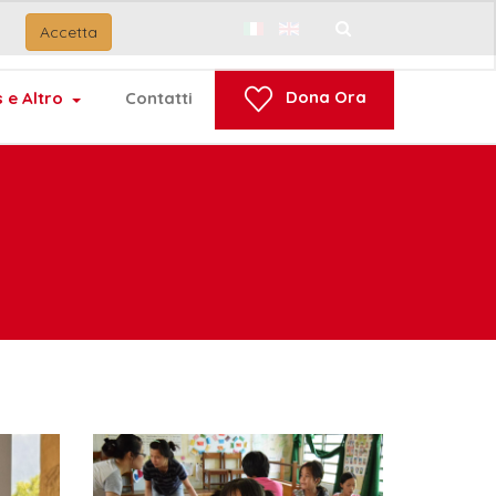
Accetta
Cerca...
Dona Ora
 e Altro
Contatti