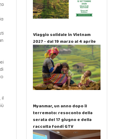
za
ia
ti
Viaggio solidale in Vietnam
an
2027 - dal 19 marzo al 4 aprile
ei
di
to
il
iù
Myanmar, un anno dopo il
terremoto: resoconto della
serata del 17 giugno e della
raccolta fondi GTV