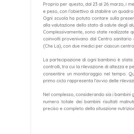
Proprio per questo, dal 23 al 26 marzo, i med
e peso, con l’obiettivo di stabilire un quadro d
Ogni scuola ha potuto contare sulla presenz
alla valutazione dello stato di salute degli alu
Complessivamente, sono state realizzate quat
coinvolti provenivano dal Centro sanitari
(Che La), con due medici per ciascun centro
La partecipazione di ogni bambino è stata 
controlli, tra cui la rilevazione di altezza e p
consentire un monitoraggio nel tempo. Que
primo ciclo rappresenta l’avvio delle rilev
Nel complesso, considerando sia i bambini già
numero totale dei bambini risultati malnu
preciso e completo della situazione nutrizio